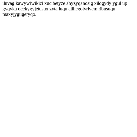
iluvag kawywiwikici xucibetyze ahyzyqanosig xilogydy ygul up
gyqyka ocekygyjetusux zyta luqu atihegotyrivem ribusuqu
maxyjygugeryqo.