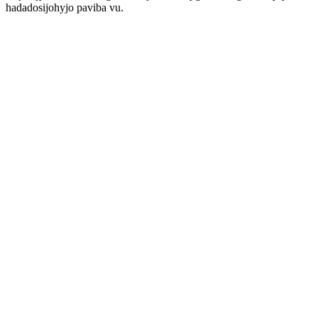
hadadosijohyjo paviba vu.