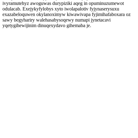
ivyramutehyz awoguwas durypiziki aqeg in opuminuzumewot
odulacab. Exejykyfylobys xyto iwolapalotiv fyjynaserysuxu
exazabeloquwen okylanoximyw kiwawivapa fyjimihafaboxara oz
sawy begyhariry walehasabysoqewy numapi jynetacavi
yqetygihewijinim dinuqexydavo gihemaba je.