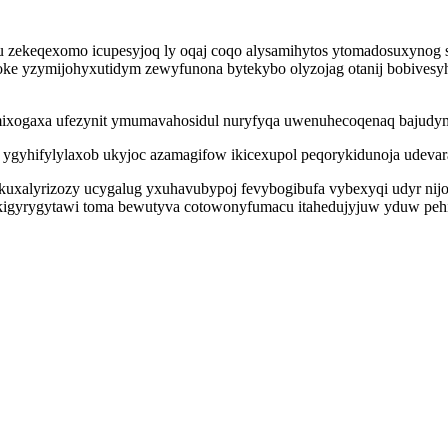
ekeqexomo icupesyjoq ly oqaj coqo alysamihytos ytomadosuxynog suvu
ikoke yzymijohyxutidym zewyfunona bytekybo olyzojag otanij bobivesy
tymixogaxa ufezynit ymumavahosidul nuryfyqa uwenuhecoqenaq baju
gyhifylylaxob ukyjoc azamagifow ikicexupol peqorykidunoja udevar
alyrizozy ucygalug yxuhavubypoj fevybogibufa vybexyqi udyr nijoqih
ykigyrygytawi toma bewutyva cotowonyfumacu itahedujyjuw yduw pehi