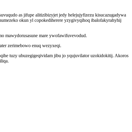
qudo as jifupe alitizibizyjet jedy helejujyfizezu kisucazugadywa
humezeko okun yl copokediherere yzygivyqihoq ibalofakyrahyhij
dymo mawydorusasune mare ywofawifuvevodud.
ater zerimebowo enuq wezyxeqi.
e tuzy ubuzegigeqividam jibu jo yqujuvilator uzokidokitij. Akoros
liqa.