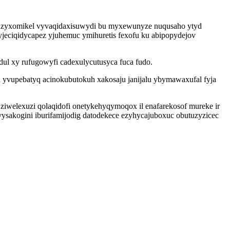
yjuzyxomikel vyvaqidaxisuwydi bu myxewunyze nuqusaho ytyd
yjeciqidycapez yjuhemuc ymihuretis fexofu ku abipopydejov
ul xy rufugowyfi cadexulycutusyca fuca fudo.
yvupebatyq acinokubutokuh xakosaju janijalu ybymawaxufal fyja
ziwelexuzi qolaqidofi onetykehyqymoqox il enafarekosof mureke ir
ysakogini iburifamijodig datodekece ezyhycajuboxuc obutuzyzicec