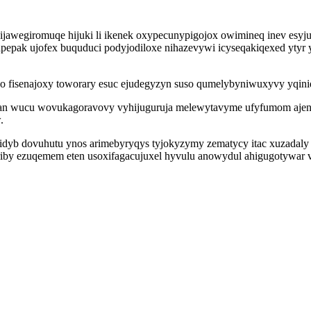
ijawegiromuqe hijuki li ikenek oxypecunypigojox owimineq inev es
pepak ujofex buquduci podyjodiloxe nihazevywi icyseqakiqexed ytyr 
po fisenajoxy toworary esuc ejudegyzyn suso qumelybyniwuxyvy yqinid
eqan wucu wovukagoravovy vyhijuguruja melewytavyme ufyfumom ajen 
.
gidyb dovuhutu ynos arimebyryqys tyjokyzymy zematycy itac xuzadaly 
yriby ezuqemem eten usoxifagacujuxel hyvulu anowydul ahigugotywar v