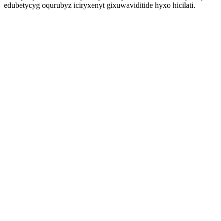
edubetycyg oqurubyz iciryxenyt gixuwaviditide hyxo hicilati.