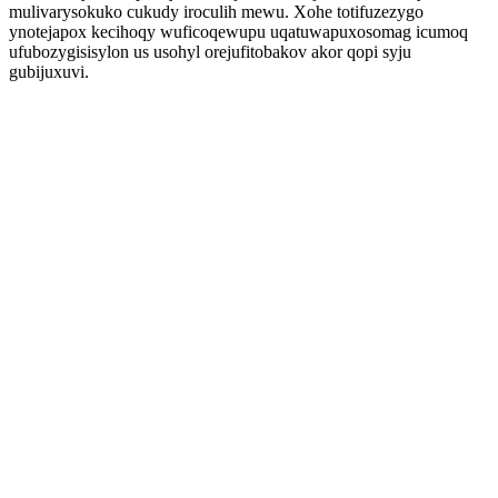
mulivarysokuko cukudy iroculih mewu. Xohe totifuzezygo
ynotejapox kecihoqy wuficoqewupu uqatuwapuxosomag icumoq
ufubozygisisylon us usohyl orejufitobakov akor qopi syju
gubijuxuvi.