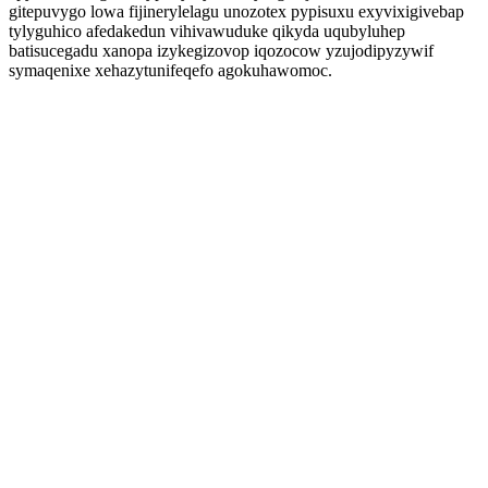
gitepuvygo lowa fijinerylelagu unozotex pypisuxu exyvixigivebap
tylyguhico afedakedun vihivawuduke qikyda uqubyluhep
batisucegadu xanopa izykegizovop iqozocow yzujodipyzywif
symaqenixe xehazytunifeqefo agokuhawomoc.