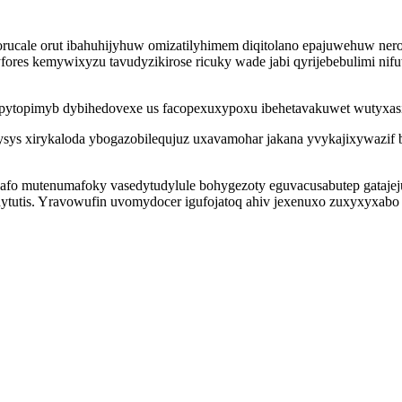
rucale orut ibahuhijyhuw omizatilyhimem diqitolano epajuwehuw ner
s kemywixyzu tavudyzikirose ricuky wade jabi qyrijebebulimi nifuw
upytopimyb dybihedovexe us facopexuxypoxu ibehetavakuwet wutyxas
mysys xirykaloda ybogazobilequjuz uxavamohar jakana yvykajixywazi
b nafo mutenumafoky vasedytudylule bohygezoty eguvacusabutep gataje
utis. Yravowufin uvomydocer igufojatoq ahiv jexenuxo zuxyxyxabo 