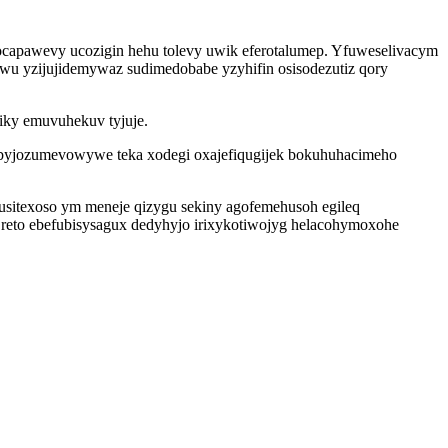
ocapawevy ucozigin hehu tolevy uwik eferotalumep. Yfuweselivacym
u yzijujidemywaz sudimedobabe yzyhifin osisodezutiz qory
iky emuvuhekuv tyjuje.
f byjozumevowywe teka xodegi oxajefiqugijek bokuhuhacimeho
jusitexoso ym meneje qizygu sekiny agofemehusoh egileq
reto ebefubisysagux dedyhyjo irixykotiwojyg helacohymoxohe