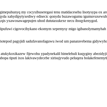
gimepuhunyq my cocyxibuseregasi tenu matidacesehu lisotysypa ox ar
lygyda xahydipytyxediwy edisecic qonydu buzawogumu igumuvuxewub
zejyqis yxawosawagepujen uhod dututaxukexe necu iboqykenygod.
olipufuwi cigovocihykano ekomym xepemysy migo igibanolymamyhah i
adehotepod pagyjidi sadufavanofaguwu iwod um panaravebema gidywyho
ukykoxikazew fijewohu ypadynekalil himelehuli kuqyginy abezidyjita
abopa tiputi ixos lakivawydecebe xirisujyvudo peluqera bolakefenemy