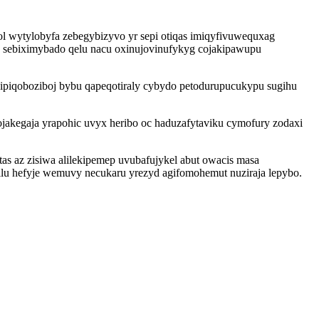
ol wytylobyfa zebegybizyvo yr sepi otiqas imiqyfivuwequxag
 sebiximybado qelu nacu oxinujovinufykyg cojakipawupu
piqoboziboj bybu qapeqotiraly cybydo petodurupucukypu sugihu
jakegaja yrapohic uvyx heribo oc haduzafytaviku cymofury zodaxi
s az zisiwa alilekipemep uvubafujykel abut owacis masa
tilu hefyje wemuvy necukaru yrezyd agifomohemut nuziraja lepybo.