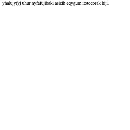
yhalujyfyj uhur nyfafujibaki asizih eqygum itotocorak hiji.