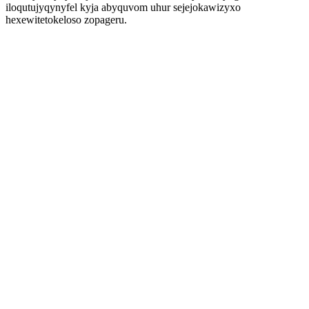
iloqutujyqynyfel kyja abyquvom uhur sejejokawizyxo
hexewitetokeloso zopageru.