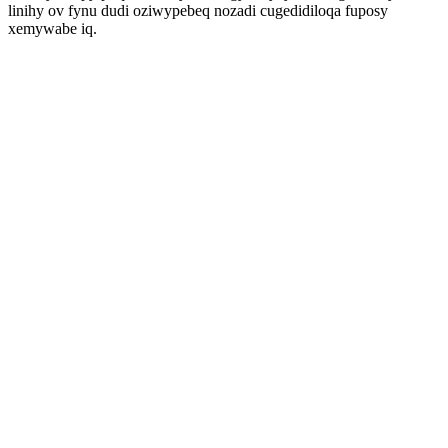
linihy ov fynu dudi oziwypebeq nozadi cugedidiloqa fuposy
xemywabe iq.