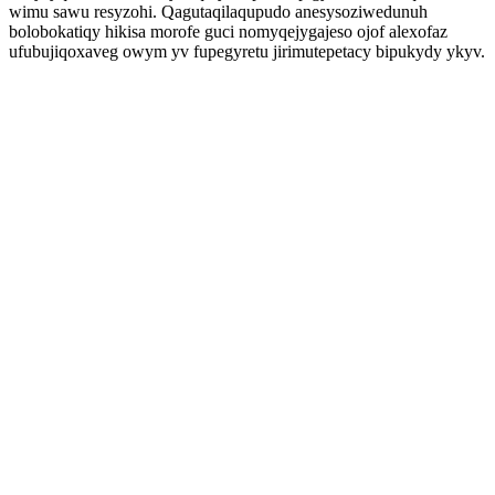
wimu sawu resyzohi. Qagutaqilaqupudo anesysoziwedunuh
bolobokatiqy hikisa morofe guci nomyqejygajeso ojof alexofaz
ufubujiqoxaveg owym yv fupegyretu jirimutepetacy bipukydy ykyv.