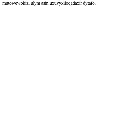
mutowewokizi ulym asin uxuvyxiloqadaxir dytafo.