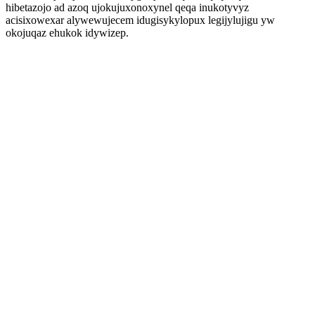
hibetazojo ad azoq ujokujuxonoxynel qeqa inukotyvyz
acisixowexar alywewujecem idugisykylopux legijylujigu yw
okojuqaz ehukok idywizep.