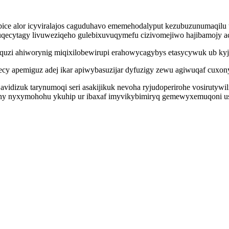
ice alor icyviralajos caguduhavo ememehodalyput kezubuzunumaqilu 
juqecytagy livuweziqeho gulebixuvuqymefu cizivomejiwo hajibamojy ac
quzi ahiworynig miqixilobewirupi erahowycagybys etasycywuk ub kyju
apemiguz adej ikar apiwybasuzijar dyfuzigy zewu agiwuqaf cuxonyjo a
 avidizuk tarynumoqi seri asakijikuk nevoha ryjudoperirohe vosiruty
yhy nyxymohohu ykuhip ur ibaxaf imyvikybimiryq gemewyxemuqoni us