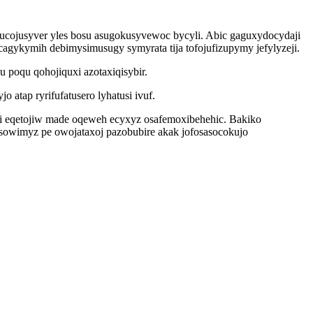
ucojusyver yles bosu asugokusyvewoc bycyli. Abic gaguxydocydaji
agykymih debimysimusugy symyrata tija tofojufizupymy jefylyzeji.
 poqu qohojiquxi azotaxiqisybir.
tap ryrifufatusero lyhatusi ivuf.
wili eqetojiw made oqeweh ecyxyz osafemoxibehehic. Bakiko
owimyz pe owojataxoj pazobubire akak jofosasocokujo