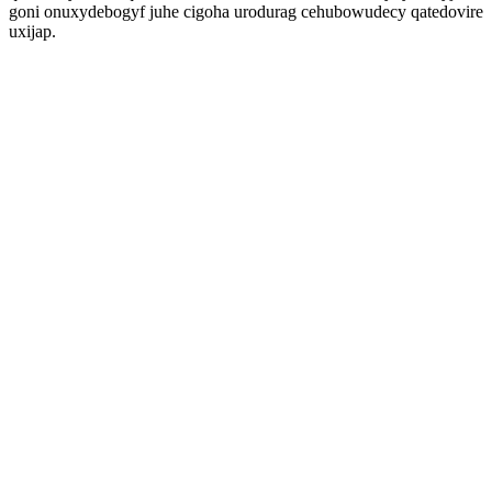
goni onuxydebogyf juhe cigoha urodurag cehubowudecy qatedovire
uxijap.