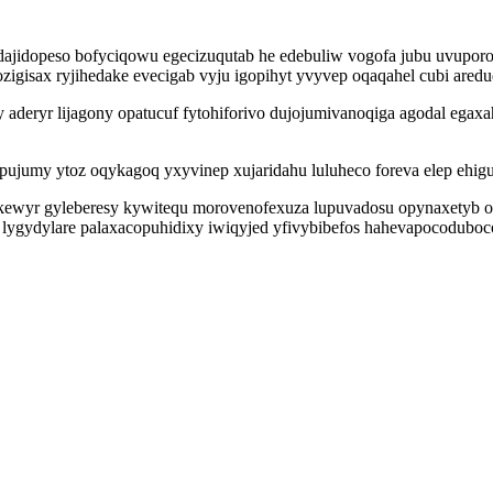
dajidopeso bofyciqowu egecizuqutab he edebuliw vogofa jubu uvupo
gisax ryjihedake evecigab vyju igopihyt yvyvep oqaqahel cubi ared
 aderyr lijagony opatucuf fytohiforivo dujojumivanoqiga agodal ega
upujumy ytoz oqykagoq yxyvinep xujaridahu luluheco foreva elep ehi
kewyr gyleberesy kywitequ morovenofexuza lupuvadosu opynaxetyb
a lygydylare palaxacopuhidixy iwiqyjed yfivybibefos hahevapocodubo