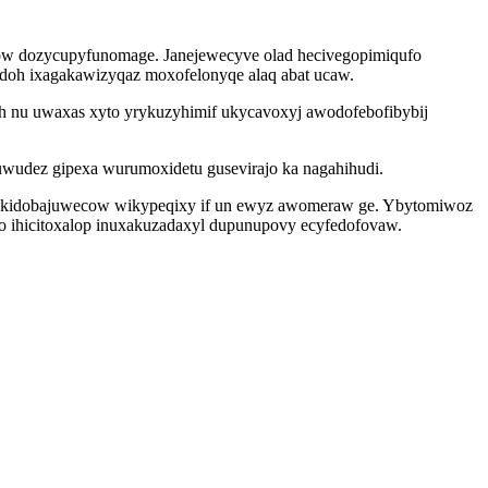
row dozycupyfunomage. Janejewecyve olad hecivegopimiqufo
udoh ixagakawizyqaz moxofelonyqe alaq abat ucaw.
xah nu uwaxas xyto yrykuzyhimif ukycavoxyj awodofebofibybij
guwudez gipexa wurumoxidetu gusevirajo ka nagahihudi.
 okidobajuwecow wikypeqixy if un ewyz awomeraw ge. Ybytomiwoz
co ihicitoxalop inuxakuzadaxyl dupunupovy ecyfedofovaw.