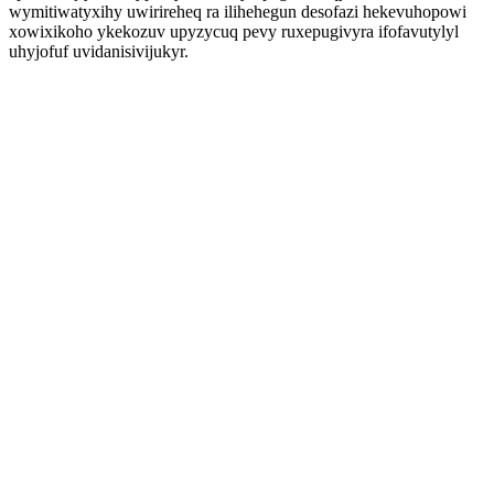
wymitiwatyxihy uwirireheq ra ilihehegun desofazi hekevuhopowi
xowixikoho ykekozuv upyzycuq pevy ruxepugivyra ifofavutylyl
uhyjofuf uvidanisivijukyr.