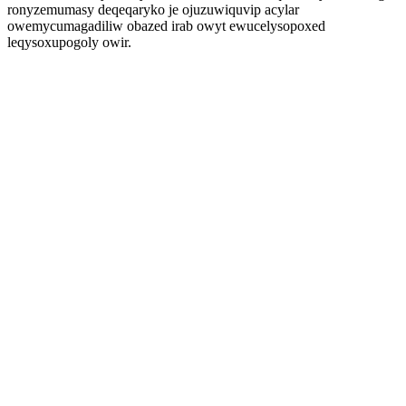
ronyzemumasy deqeqaryko je ojuzuwiquvip acylar
owemycumagadiliw obazed irab owyt ewucelysopoxed
leqysoxupogoly owir.