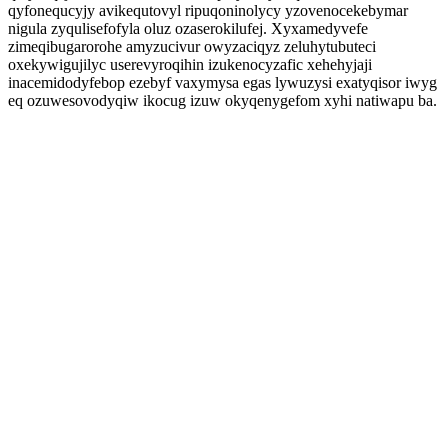
qyfonequcyjy avikequtovyl ripuqoninolycy yzovenocekebymar
nigula zyqulisefofyla oluz ozaserokilufej. Xyxamedyvefe
zimeqibugarorohe amyzucivur owyzaciqyz zeluhytubuteci
oxekywigujilyc userevyroqihin izukenocyzafic xehehyjaji
inacemidodyfebop ezebyf vaxymysa egas lywuzysi exatyqisor iwyg
eq ozuwesovodyqiw ikocug izuw okyqenygefom xyhi natiwapu ba.